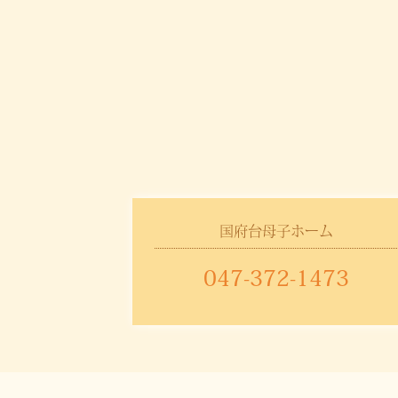
国府台母子ホーム
047-372-1473