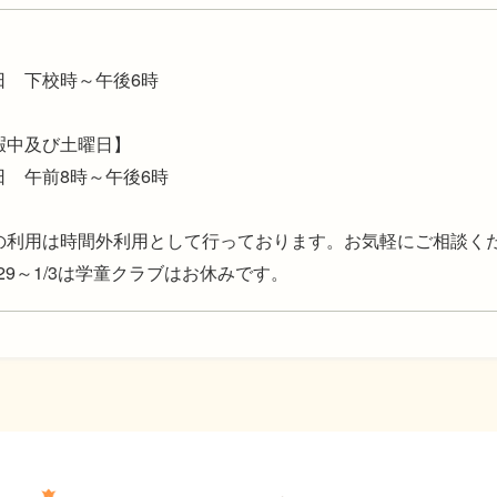
】
日 下校時～午後6時
暇中及び土曜日】
日 午前8時～午後6時
の利用は時間外利用として行っております。お気軽にご相談く
/29～1/3は学童クラブはお休みです。