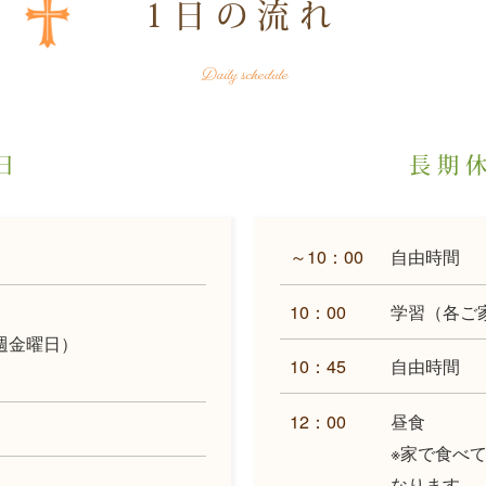
1日の流れ
Daily schedule
日
長期
～10：00
自由時間
10：00
学習（各ご
週金曜日）
10：45
自由時間
12：00
昼食
）
※家で食べて
なります。